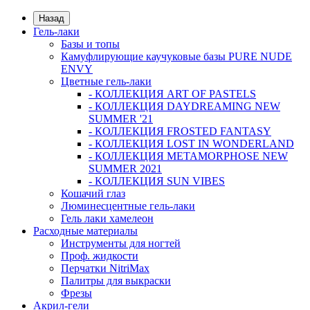
Назад
Гель-лаки
Базы и топы
Камуфлирующие каучуковые базы PURE NUDE
ENVY
Цветные гель-лаки
- КОЛЛЕКЦИЯ ART OF PASTELS
- КОЛЛЕКЦИЯ DAYDREAMING NEW
SUMMER '21
- КОЛЛЕКЦИЯ FROSTED FANTASY
- КОЛЛЕКЦИЯ LOST IN WONDERLAND
- КОЛЛЕКЦИЯ METAMORPHOSE NEW
SUMMER 2021
- КОЛЛЕКЦИЯ SUN VIBES
Кошачий глаз
Люминесцентные гель-лаки
Гель лаки хамелеон
Расходные материалы
Инструменты для ногтей
Проф. жидкости
Перчатки NitriMax
Палитры для выкраски
Фрезы
Акрил-гели